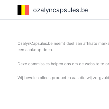
Ga
ozalyncapsules.be
naar
de
inhoud
OzalynCapsules.be neemt deel aan affiliate mark
een aankoop doen.
Deze commissies helpen ons om de website te on
Wij bevelen alleen producten aan die wij zorgvul